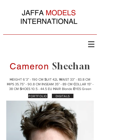
Sheehan
Cameron
H
EIGHT 6’3” - 190 CM
S
UIT 42L
W
AIST 33” - 83.8 CM
H
IPS 35.75” - 90.8 CM
I
NSEAM 35” - 89 CM
C
OLLAR 15" -
38 CM
S
HOES 10.5 - 44.5 EU
H
AIR Blonde
E
YES Green
PORTFOLIO
DIGITALS