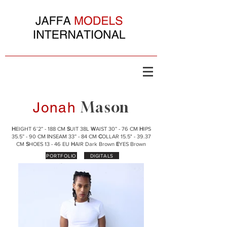
Mason
Jonah
H
EIGHT 6’2” - 188 CM
S
UIT 38L
W
AIST 30” - 76 CM
H
IPS
35.5” - 90 CM
I
NSEAM 33” - 84 CM
C
OLLAR 15.5" - 39.37
CM
S
HOES 13 - 46 EU
H
AIR Dark Brown
E
YES Brown
PORTFOLIO
DIGITALS